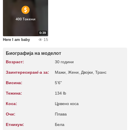
400 Токени
0:39
15
Here I am baby
Биографија на моделот
Возраст:
30 години
Заинтересиран/-а за:
Мажи, Жени, Двојки, Транс
Висина:
5'6"
Тежина:
134 lb
Коса:
Црвено коса
Очи:
Плава
Етникум:
Бела