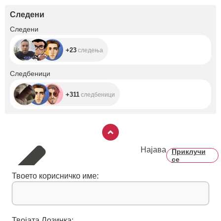
Следени
+23
Следени
+23
следења
+311
Следбеници
+311
следбеници
Најава
Приклучи
се
Твоето корисничко име:
Твојата Лозинка: