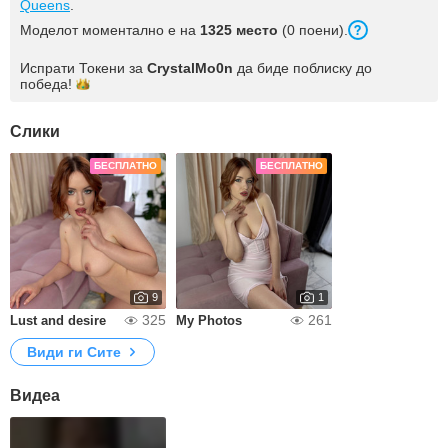
Queens
.
Моделот моментално е на
1325 место
(0 поени).
Испрати Токени за
CrystalMo0n
да биде поблиску до
победа!
Слики
БЕСПЛАТНО
БЕСПЛАТНО
9
1
325
261
Lust and desire
My Photos
Види ги Сите
Видеа