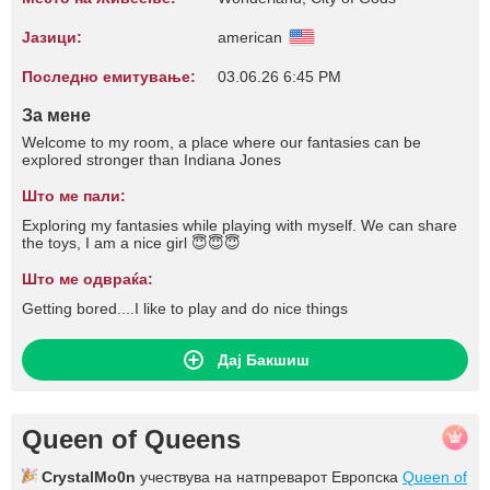
Јазици:
american
Последно емитување:
03.06.26 6:45 PM
За мене
Welcome to my room, a place where our fantasies can be
explored stronger than Indiana Jones
Што ме пали:
Exploring my fantasies while playing with myself. We can share
the toys, I am a nice girl 😇😇😇
Што ме одвраќа:
Getting bored....I like to play and do nice things
Дај Бакшиш
Queen of Queens
CrystalMo0n
учествува на натпреварот Европска
Queen of