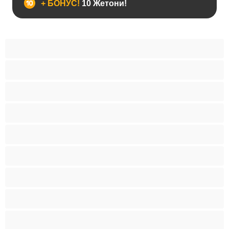
+ БОНУС!
10 Жетони!
BBW
Азијски
Анален
Арапски
Баби
Бели Девојки
Бондиџ
Бремени
Бринети