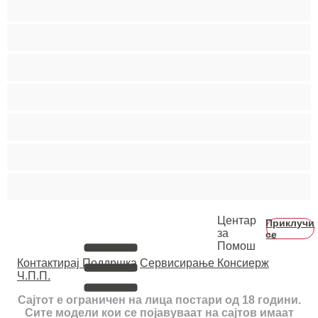
Средни цицки
Студентки
Тинејџерки+18
Фетиш
Фрлање Млаз
Црвенокоси
Црнкињи
Центар
Приклучи
за
се
Помош
Контактирај Поддршка
Сервисирање Консиерж
Ч.П.П.
Сајтот е ограничен на лица постари од 18 години.
Сите модели кои се појавуваат на сајтов имаат