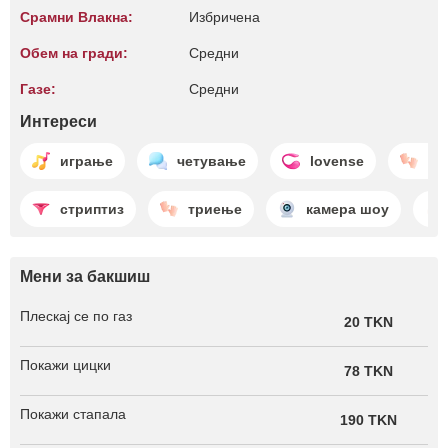
Срамни Влакна:
Избричена
Обем на гради:
Средни
Газе:
Средни
Интереси
играње
четување
lovense
во
стриптиз
триење
камера шоу
Мени за бакшиш
Плескај се по газ
20 TKN
Покажи цицки
78 TKN
Покажи стапала
190 TKN